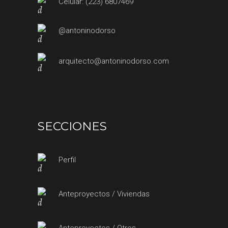
Celular: (223) 6807469
@antoninodorso
arquitecto@antoninodorso.com
SECCIONES
Perfil
Anteproyectos / Viviendas