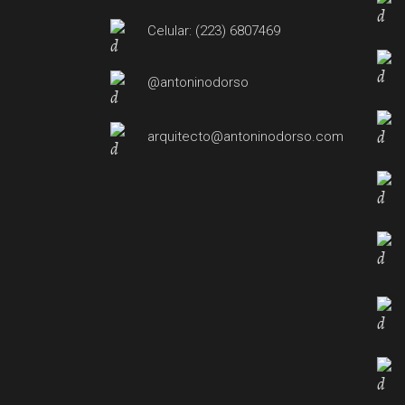
Celular: (223) 6807469
@antoninodorso
arquitecto@antoninodorso.com