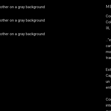
M
Co
Col
IX,
…”e
cam
mod
tra
Est
Cap
un 
ent
Con
int