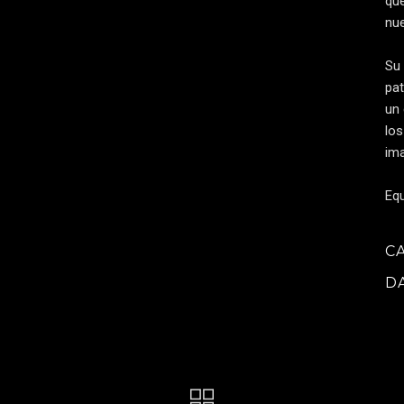
que
nue
Su 
pat
un 
los
im
Equ
C
D