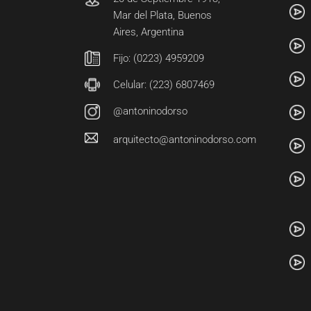
Mar del Plata, Buenos
Aires, Argentina
Fijo: (0223) 4959209
Celular: (223) 6807469
@antoninodorso
arquitecto@antoninodorso.com