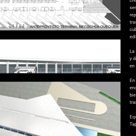
cre
se
rep
tra
cub
edi
La 
y 
en 
En
enc
bi
tra
Eq
Ta