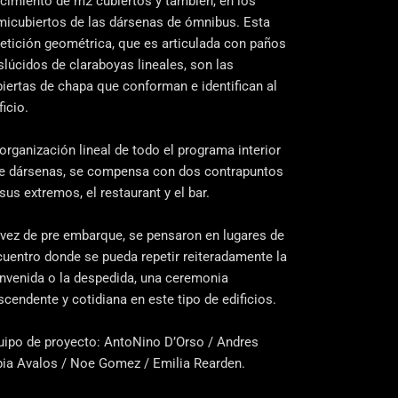
cimiento de m2 cubiertos y también, en los
micubiertos de las dársenas de ómnibus. Esta
etición geométrica, que es articulada con paños
slúcidos de claraboyas lineales, son las
iertas de chapa que conforman e identifican al
ficio.
organización lineal de todo el programa interior
de dársenas, se compensa con dos contrapuntos
sus extremos, el restaurant y el bar.
 vez de pre embarque, se pensaron en lugares de
uentro donde se pueda repetir reiteradamente la
envenida o la despedida, una ceremonia
scendente y cotidiana en este tipo de edificios.
uipo de proyecto: AntoNino D’Orso / Andres
pia Avalos / Noe Gomez / Emilia Rearden.