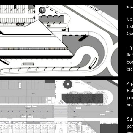
S
Co
Es
Qu
…”p
lle
co
cíc
A p
Es
pr
an
Su 
par