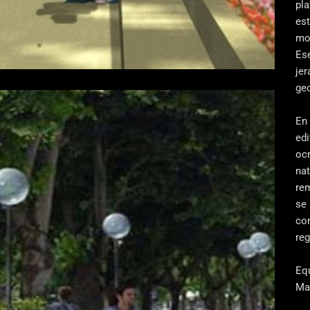
pla
es
mo
Ese
jer
ge
En 
edi
oc
nat
re
se 
con
re
Eq
Ma