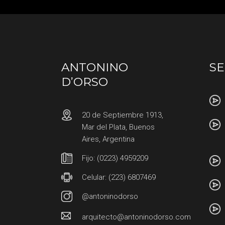
ANTONINO
SE
D’ORSO
20 de Septiembre 1913,
Mar del Plata, Buenos
Aires, Argentina
Fijo: (0223) 4959209
Celular: (223) 6807469
@antoninodorso
arquitecto@antoninodorso.com